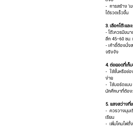
- การสร้าง ‘เขตเ
ได้รวดเร็วขึ้น
3. เลือกโต๊ะและเ
- โต๊ะควรมีขนา
ลึก 45–60 ซม. ม
- เก้าอี้ต้องนั
จริงจัง
4. ต่อยอดที่เก
- ใช้ชั้นหรือช่
ง่าย
- ใช้บอร์ดแบบ
นักศึกษาที่ต้
5. แสงสว่างที่
- ควรวางมุมเรี
เรียน
- เพิ่มโคมไฟตั