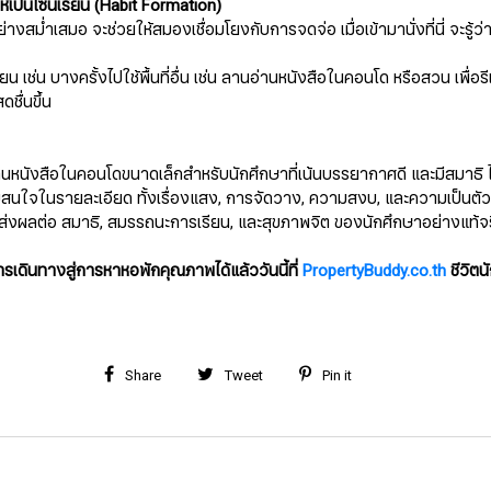
่ให้เป็นโซนเรียน (Habit Formation)
ย่างสม่ำเสมอ จะช่วยให้สมองเชื่อมโยงกับการจดจ่อ เมื่อเข้ามานั่งที่นี่ จะรู้ว่
ยน เช่น บางครั้งไปใช้พื้นที่อื่น เช่น ลานอ่านหนังสือในคอนโด หรือสวน เพื่อร
ดชื่นขึ้น
นหนังสือในคอนโดขนาดเล็กสำหรับนักศึกษาที่เน้นบรรยากาศดี และมีสมาธิ ไ
สนใจในรายละเอียด ทั้งเรื่องแสง, การจัดวาง, ความสงบ, และความเป็นตัวเ
นี้ส่งผลต่อ สมาธิ, สมรรถนะการเรียน, และสุขภาพจิต ของนักศึกษาอย่างแท้จ
ิ่มต้นการเดินทางสู่การหาหอพักคุณภาพได้แล้ววันนี้ที่
PropertyBuddy.co.th
ชีวิตนั
Share
Tweet
Pin it