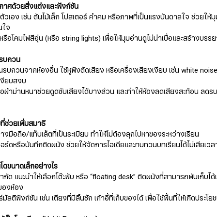
าศด้วยสิ่งแต่งและฟังก์ชัน
ตัวเอง เช่น ต้นไม้เล็ก โปสเตอร์ คำคม หรือภาพที่เป็นแรงบันดาลใจ ช่วยให้มุ
้นใจ
รือโคมไฟสีอุ่น (หรือ string lights) เพื่อให้มุมอ่านดูไม่น่าเบื่อและสร้างบร
ยงรบกวน
บกวนจากห้องอื่น ใช้หูฟังตัดเสียง หรือเครื่องเสียงเงียบ เช่น white noise 
เงียบสงบ
ือผ้าม่านหนาช่วยดูดซับเสียงได้บางส่วน และทำให้ห้องลดเสียงสะท้อน ลด
ี่ช่วยเพิ่มสมาธิ
่วางมือถือ/แท็บเล็ตที่เป็นระเบียบ ทำให้ไม่ต้องลุกไปหาของระหว่างเรียน
ร์ดหรือบันทึกติดผนัง ช่วยให้จัดการไอเดียและทบทวนบทเรียนได้ไม่เสียเว
นโดขนาดเล็กอย่างไร
ำกัด แนะนำให้เลือกโต๊ะพับ หรือ “floating desk” ติดผนังที่สามารถพับเก็บได้เมื่
ของห้อง
มัลติฟังก์ชัน เช่น เตียงที่มีลิ้นชัก เก้าอี้ที่เก็บของได้ เพื่อใช้พื้นที่ให้เกิดประโย