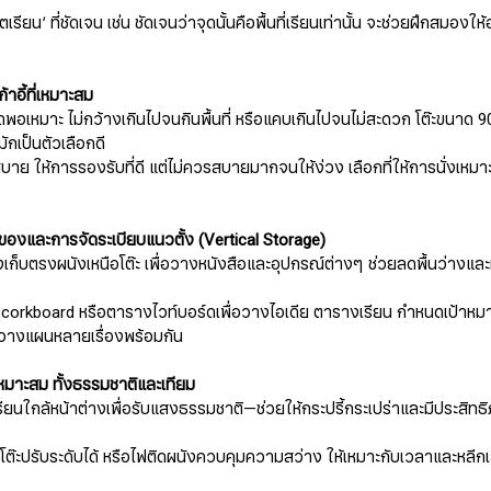
รียน’ ที่ชัดเจน เช่น ชัดเจนว่าจุดนั้นคือพื้นที่เรียนเท่านั้น จะช่วยฝึกสมองให
ก้าอี้ที่เหมาะสม
ดพอเหมาะ ไม่กว้างเกินไปจนกินพื้นที่ หรือแคบเกินไปจนไม่สะดวก โต๊ะขนาด 
ักเป็นตัวเลือกดี
่งสบาย ให้การรองรับที่ดี แต่ไม่ควรสบายมากจนให้ง่วง เลือกที่ให้การนั่งเหม
็บของและการจัดระเบียบแนวตั้ง (Vertical Storage)
องเก็บตรงผนังเหนือโต๊ะ เพื่อวางหนังสือและอุปกรณ์ต่างๆ ช่วยลดพื้นว่างและ
 corkboard หรือตารางไวท์บอร์ดเพื่อวางไอเดีย ตารางเรียน กำหนดเป้าหมา
องวางแผนหลายเรื่องพร้อมกัน
เหมาะสม ทั้งธรรมชาติและเทียม
ยนใกล้หน้าต่างเพื่อรับแสงธรรมชาติ—ช่วยให้กระปรี้กระเปร่าและมีประสิท
้งโต๊ะปรับระดับได้ หรือไฟติดผนังควบคุมความสว่าง ให้เหมาะกับเวลาและหลีกเ