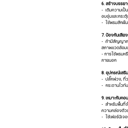
6. สร้างบรรยาก
- เติมความเป็น
อบอุ่นและกระตุ
- ใช้พรมสักผืนห
7. ป้องกันเสี
- ถ้ามีสัญญาณร
สภาพแวดล้อม
- การใช้พรมหร
ภายนอก
8. อุปกรณ์เสริมท
- ปลั๊กพ่วง, ที
- กระดานไวท์บอ
9. เหมาะกับคอ
- สำหรับพื้นที่จ
ความคล่องตัว
- ใช้เฟอร์นิเจอร์