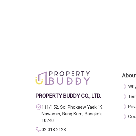
About
Why
PROPERTY BUDDY CO., LTD.
Ter
Priv
111/152, Soi Phokaew Yaek 19,
Nawamin, Bung Kum, Bangkok
Coo
10240
02 018 2128