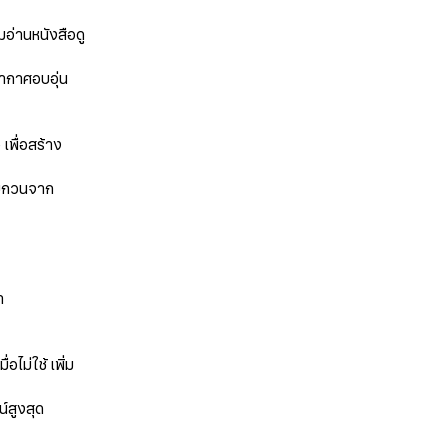
มอ่านหนังสือดู
รยากาศอบอุ่น
เพื่อสร้าง
รบกวนจาก
ลา
อไม่ใช้ เพิ่ม
ชน์สูงสุด